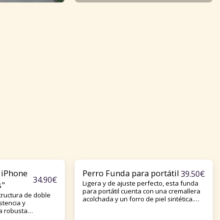
 iPhone
Perro Funda para portátil
39.50
€
34.90
€
Ligera y de ajuste perfecto, esta funda
s"
para portátil cuenta con una cremallera
tructura de doble
acolchada y un forro de piel sintética.
stencia y
Además, está fabricada con un material
a robusta
resistente al agua y a los arañazos, lo
 seguro gracias a