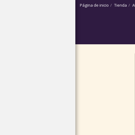
Página de inicio
Tienda
A
PÁGINA DE INICIO
QUIÉNES SOMOS ?
HACER UNA DONACIÓN
BOUTIQUE SOLIDAIRE
NUESTROS ÚLTIMOS
RESCATES
NOS CAMPAGNES DE
STÉRILISATION