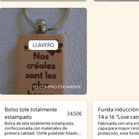
LLAVERO
YO COMPRO ÉTICAMENTE.
Bolso tote totalmente
Funda inducción
34.50
€
estampado
14 a 16 "Love cat
Bolsa de tela totalmente estampada,
Fabricada con una es
confeccionada con materiales de
capa para mayor resi
primera calidad: 100% poliéster hilado.
protección, esta fund
Dimensiones: 38,1 cm x 38,1 cm (15" x
mantiene tu teléfono