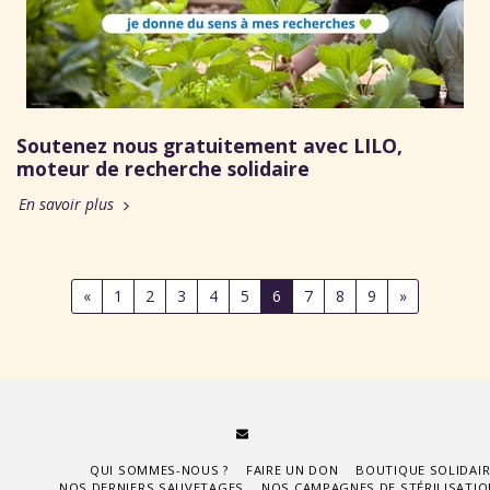
Soutenez nous gratuitement avec LILO,
moteur de recherche solidaire
En savoir plus
«
1
2
3
4
5
6
7
8
9
»
QUI SOMMES-NOUS ?
FAIRE UN DON
BOUTIQUE SOLIDAIR
NOS DERNIERS SAUVETAGES
NOS CAMPAGNES DE STÉRILISATIO