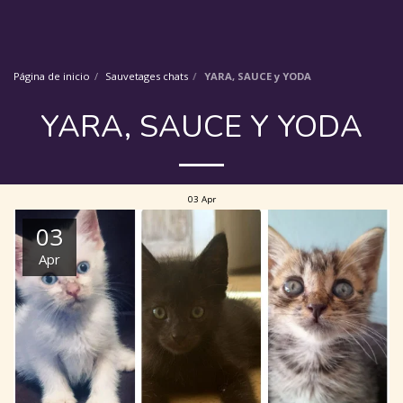
Página de inicio
Sauvetages chats
YARA, SAUCE y YODA
YARA, SAUCE Y YODA
03
Apr
03
Apr