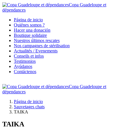
Copa Guadeloupe et
dépendances
Página de inicio
Quiénes somos ?
Hacer una donación
Boutique solidaire
Nuestros últimos rescates
Nos campagnes de stérilisation
Actualités / Evenements
Conseils et infos
Testimonios
Ayúdanos
Contáctenos
Copa Guadeloupe et
dépendances
Página de inicio
Sauvetages chats
TAIKA
TAIKA