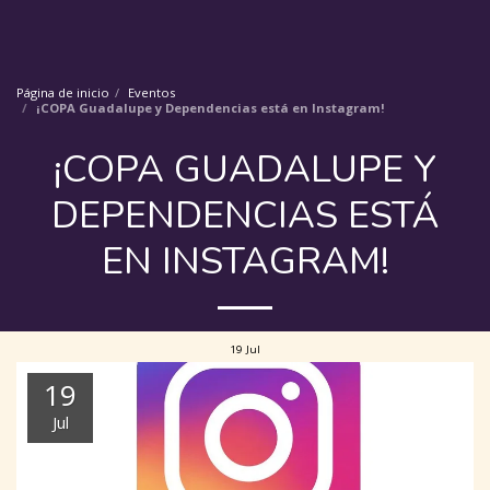
Página de inicio
Eventos
¡COPA Guadalupe y Dependencias está en Instagram!
¡COPA GUADALUPE Y
DEPENDENCIAS ESTÁ
EN INSTAGRAM!
19
Jul
19
Jul