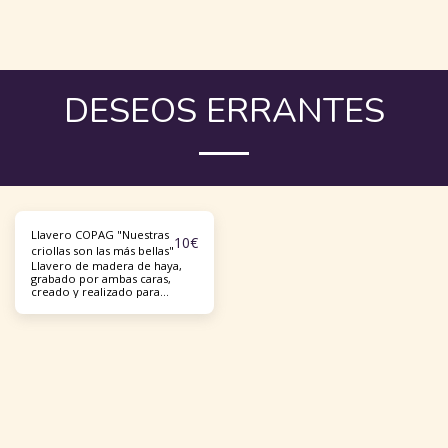
DESEOS ERRANTES
Llavero COPAG "Nuestras
10
€
criollas son las más bellas"
Llavero de madera de haya,
grabado por ambas caras,
creado y realizado para
nuestro Colectivo por Jérémy,
artesano "Des envies
vagabondes" en Guadalupe.
Un llavero que te acompañará
durante mucho tiempo, ¡muy
duradero! Cierre atornillado.
Dimensiones 5 x 3 cm. Precio
con IVA incluido, envío
incluido a domicilio... en
cualquier parte del mundo