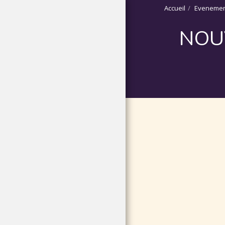
Accueil
Evenemen
NOU
ACCUEIL
QUI SOMMES-NOUS ?
FAIRE UN DON
BOUTIQUE SOLIDAIRE
NOS DERNIERS
SAUVETAGES
NOS CAMPAGNES DE
STÉRILISATION