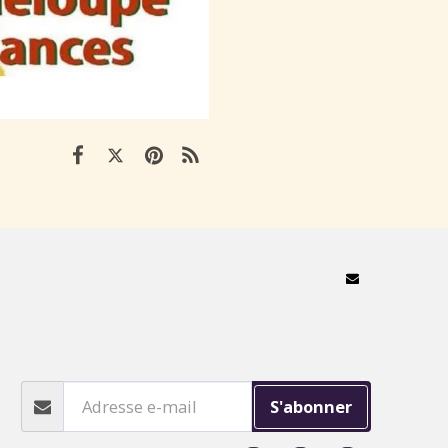
ES-NOUS ?
FAIRE UN DON
BOUTIQUE SOLIDAIRE
ERS SAUVETAGES
GNES DE STÉRILISATION
S / EVENEMENTS
CONSEILS ET INFOS
GES
NOUS AIDER
NOUS CONTACTER
S'abonner