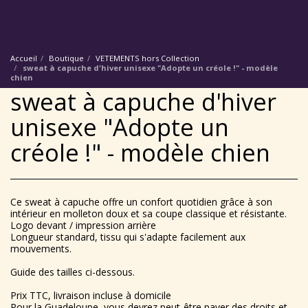
Accueil
Boutique
VETEMENTS hors Collection
sweat à capuche d'hiver unisexe "Adopte un créole !" - modèle
chien
sweat à capuche d'hiver
unisexe "Adopte un
créole !" - modèle chien
Ce sweat à capuche offre un confort quotidien grâce à son
intérieur en molleton doux et sa coupe classique et résistante.
Logo devant / impression arrière
Longueur standard, tissu qui s'adapte facilement aux
mouvements.
Guide des tailles ci-dessous.
Prix TTC, livraison incluse à domicile
Pour la Guadeloupe, vous devrez peut-être payer des droits et