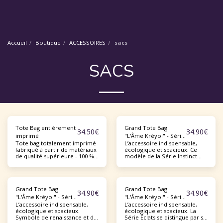
Accueil
Boutique
ACCESSOIRES
sacs
SACS
Tote Bag entièrement
Grand Tote Bag
34.50
€
34.90
€
imprimé
"L'Âme Kréyol" - Série
Tote bag totalement imprimé
L’accessoire indispensable,
Instinct - Version chien
fabriqué à partir de matériaux
écologique et spacieux. Ce
ou chat
de qualité supérieure - 100 %
modèle de la Série Instinct
polyester filé. - Sac de 38,1 cm
célèbre la force brute et la
x 38,1 cm (15 " x 15 "). -
noblesse de nos rescapés à
Capacité : 10 L (2,6 US gal). -
travers des lignes épurées
Poids maximal admissible : 20
soulignées par des nuances
kg (44 lbs). - Deux poignées de
Ocre. Un coloris terreux et
Grand Tote Bag
Grand Tote Bag
34.90
€
34.90
€
couleur noire en denim 100 %
chaleureux qui rappelle
"L'Âme Kréyol" - Série
"L'Âme Kréyol" - Série
coton naturel teint après
l'authenticité de nos chiens et
L’accessoire indispensable,
L’accessoire indispensable,
Eden - Version chien
Eclats - Version chien
tissage. - Longueur de la
chats créoles. Chaque pièce
écologique et spacieux.
écologique et spacieux. La
ou chat
ou chat
poignée 30 cm (11,8 "), largeur
est une signature de votre
Symbole de renaissance et de
Série Éclats se distingue par sa
de 2,5 cm (1 "). - Coupé et
engagement à nos côtés.